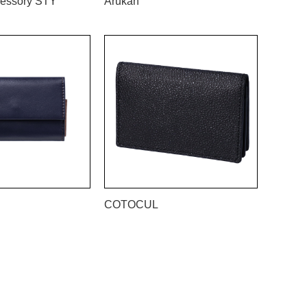
essory STY
Arukan
COTOCUL