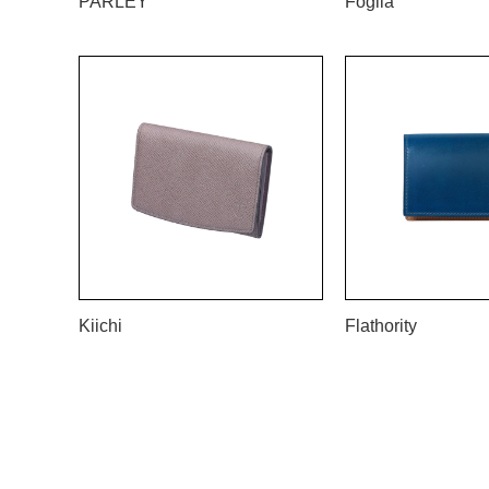
PARLEY
Foglia
Kiichi
Flathority