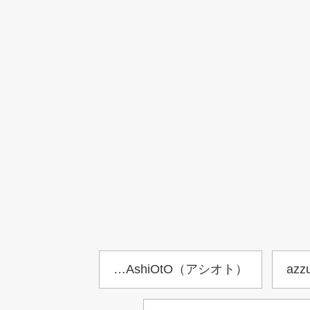
…AshiOtO（アシオト）
az