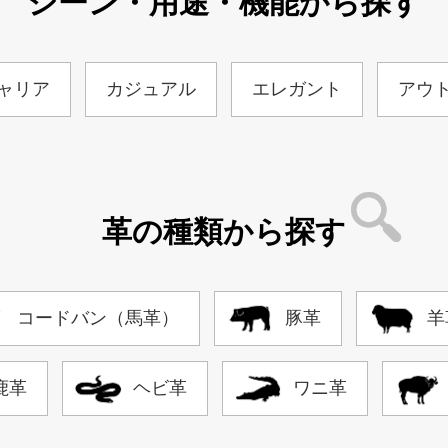
シーン・用途・機能から探す
ャリア
カジュアル
エレガント
アウ
革の種類から探す
コードバン（馬革）
豚革
羊
鹿革
ヘビ革
ワニ革