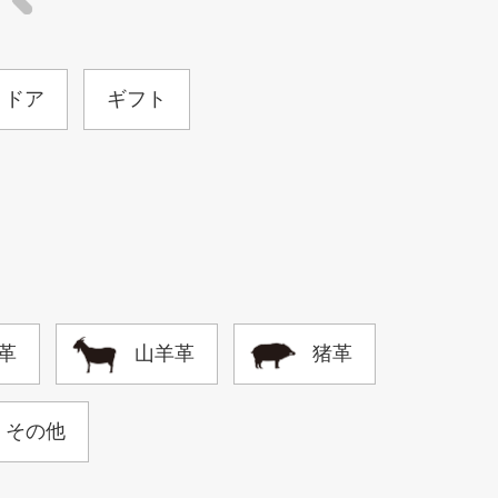
トドア
ギフト
革
山羊革
猪革
その他