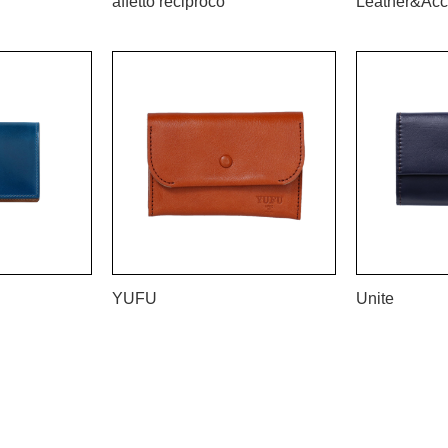
affetto reciproco
Leather&Acc
YUFU
Unite