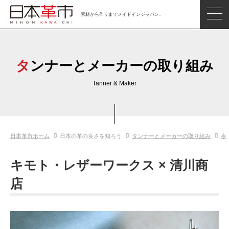
素材から作りまでメイドインジャパン。
ジャパンレザーアイテム
日本の革
タンナーとメーカーの取り組み
日本革市情報
Tanner & Maker
日本のタンナー
日本の皮革製品メーカー
日本革市ホーム
日本の革の良さを知ろう
タンナーとメーカーの取り組み
令
革市通信
日本の革の良さを知ろう
キモト・レザーワークス × 清川商
お問い合わせ
店
閲覧したアイテム