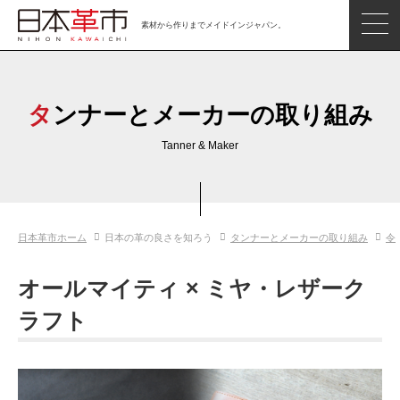
素材から作りまでメイドインジャパン。
ジャパンレザーアイテム
日本の革
タンナーとメーカーの取り組み
日本革市情報
Tanner & Maker
日本のタンナー
日本の皮革製品メーカー
日本革市ホーム
日本の革の良さを知ろう
タンナーとメーカーの取り組み
令
革市通信
日本の革の良さを知ろう
オールマイティ × ミヤ・レザーク
お問い合わせ
ラフト
閲覧したアイテム