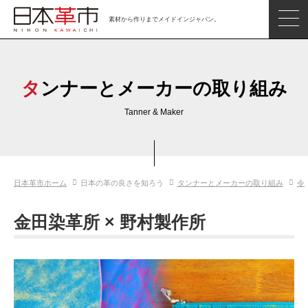
素材から作りまでメイドインジャパン。
ジャパンレザーアイテム
日本の革
タンナーとメーカーの取り組み
日本革市情報
Tanner & Maker
日本のタンナー
日本の皮革製品メーカー
日本革市ホーム
日本の革の良さを知ろう
タンナーとメーカーの取り組み
令
革市通信
日本の革の良さを知ろう
金田染革所 × 野村製作所
お問い合わせ
閲覧したアイテム