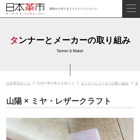
素材から作りまでメイドインジャパン。
ジャパンレザーアイテム
日本の革
タンナーとメーカーの取り組み
日本革市情報
Tanner & Maker
日本のタンナー
日本の皮革製品メーカー
日本革市ホーム
日本の革の良さを知ろう
タンナーとメーカーの取り組み
令
革市通信
日本の革の良さを知ろう
山陽 × ミヤ・レザークラフト
お問い合わせ
閲覧したアイテム