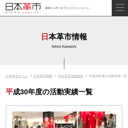
素材から作りまでメイドインジャパン。
ジャパンレザーアイテム
日本の革
日本革市情報
日本革市情報
Nihon Kawaichi
日本のタンナー
日本の皮革製品メーカー
日本革市ホーム
日本革市情報
日本革市活動実績
平成30年度の活動実績一覧
革市通信
日本の革の良さを知ろう
平成30年度の活動実績一覧
お問い合わせ
閲覧したアイテム