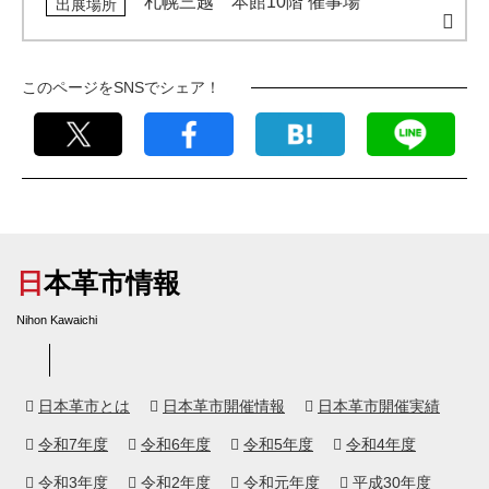
札幌三越 本館10階 催事場
出展場所
このページをSNSでシェア！
日本革市情報
Nihon Kawaichi
日本革市とは
日本革市開催情報
日本革市開催実績
令和7年度
令和6年度
令和5年度
令和4年度
令和3年度
令和2年度
令和元年度
平成30年度