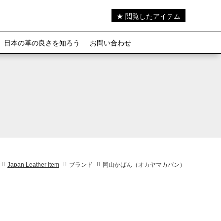
★ 閲覧したアイテム
日本の革の良さを知ろう
お問い合わせ
Japan Leather Item
ブランド
岡山かばん（オカヤマカバン）