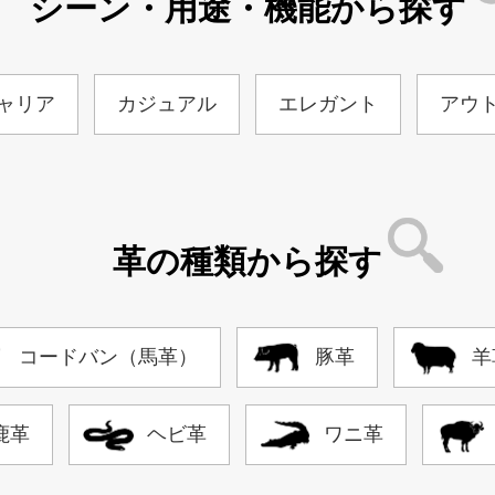
シーン・用途・機能から探す
ャリア
カジュアル
エレガント
アウ
革の種類から探す
コードバン（馬革）
豚革
羊
鹿革
ヘビ革
ワニ革