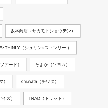
坂本商店（サカモトショウテン）
NE×THINLY（シュリン×スィンリー ）
（ソアード）
そよか（ソヨカ）
ルマ）
chi.wata（チワタ）
ゥデイズ）
TRAD（トラッド）