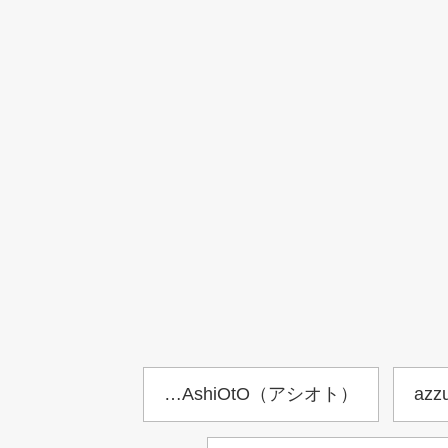
…AshiOtO（アシオト）
az