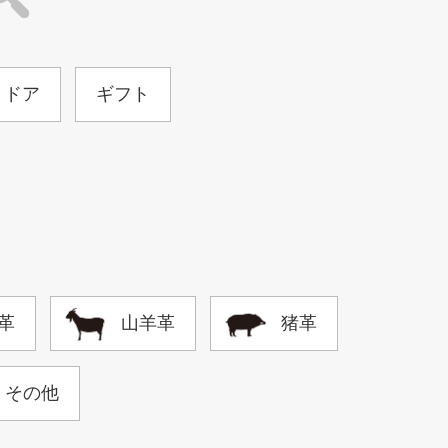
トドア
ギフト
革
山羊革
猪革
その他