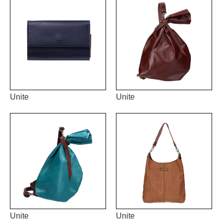
Unite
Unite
Unite
Unite