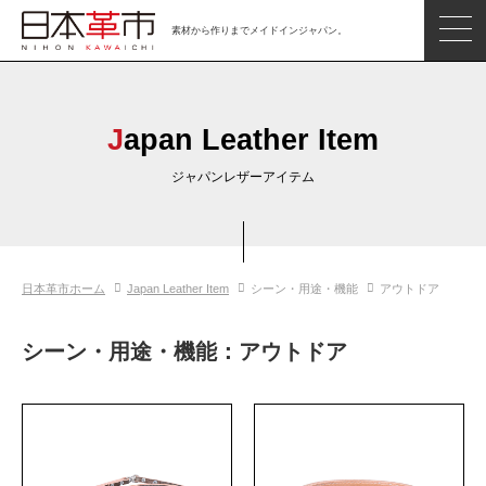
素材から作りまでメイドインジャパン。
ジャパンレザーアイテム
日本の革
Japan Leather Item
日本革市情報
ジャパンレザーアイテム
日本のタンナー
日本の皮革製品メーカー
日本革市ホーム
Japan Leather Item
シーン・用途・機能
アウトドア
革市通信
日本の革の良さを知ろう
シーン・用途・機能：アウトドア
お問い合わせ
閲覧したアイテム