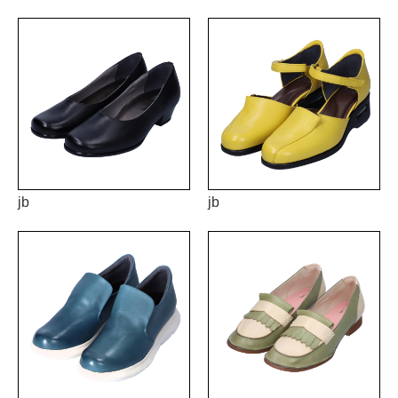
jb
jb