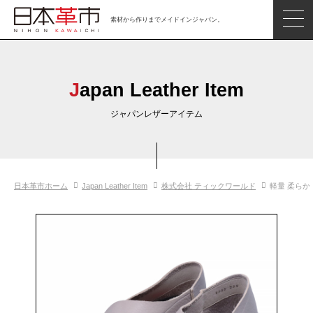
素材から作りまでメイドインジャパン。
ジャパンレザーアイテム
日本の革
Japan Leather Item
日本革市情報
ジャパンレザーアイテム
日本のタンナー
日本の皮革製品メーカー
日本革市ホーム
Japan Leather Item
株式会社 ティックワールド
軽量 柔らか
革市通信
日本の革の良さを知ろう
お問い合わせ
閲覧したアイテム