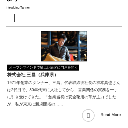
Introduing Tanner
オープンマインドで幅広い顧客に門戸を開く
株式会社 三昌（兵庫県）
1971年創業のタンナー、三昌。代表取締役社長の福本真也さん
は2代目で、80年代末に入社してから、営業関係の実務を一手
に引き受けてきた。 「創業当初は安全靴用の革が主力でした
が、私が東京に新規開拓の……
Read More