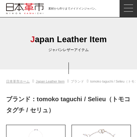
素材から作りまでメイドインジャパン。
ジャパンレザーアイテム
日本の革
Japan Leather Item
日本革市情報
ジャパンレザーアイテム
日本のタンナー
日本の皮革製品メーカー
日本革市ホーム
Japan Leather Item
ブランド
tomoko taguchi / Selieu
革市通信
日本の革の良さを知ろう
ブランド：tomoko taguchi / Selieu（トモコ
お問い合わせ
タグチ / セリュ）
閲覧したアイテム