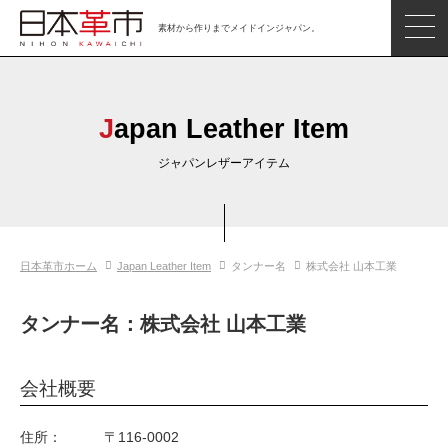
素材から作りまでメイドインジャパン。
ジャパンレザーアイテム
日本の革
Japan Leather Item
日本革市情報
ジャパンレザーアイテム
日本のタンナー
日本の皮革製品メーカー
日本革市ホーム
Japan Leather Item
タンナー名
株式会社 山本工業
革市通信
日本の革の良さを知ろう
タンナー名：株式会社 山本工業
お問い合わせ
会社概要
閲覧したアイテム
住所：
〒116-0002