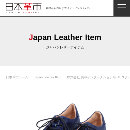
素材から作りまでメイドインジャパン。
ジャパンレザーアイテム
日本の革
Japan Leather Item
日本革市情報
ジャパンレザーアイテム
日本のタンナー
日本の皮革製品メーカー
日本革市ホーム
Japan Leather Item
株式会社 興和インターナショナル
スク
革市通信
日本の革の良さを知ろう
お問い合わせ
閲覧したアイテム