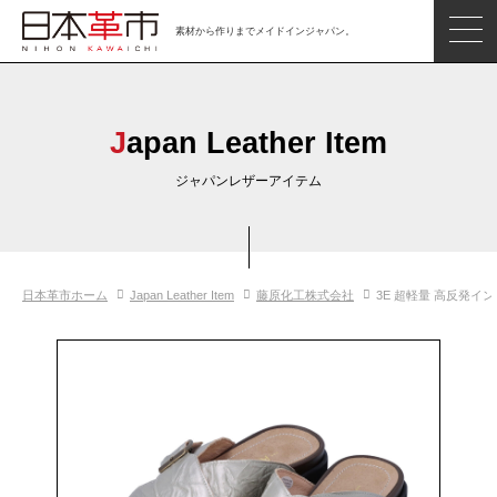
素材から作りまでメイドインジャパン。
ジャパンレザーアイテム
日本の革
Japan Leather Item
日本革市情報
ジャパンレザーアイテム
日本のタンナー
日本の皮革製品メーカー
日本革市ホーム
Japan Leather Item
藤原化工株式会社
3E 超軽量 高反発イ
革市通信
日本の革の良さを知ろう
お問い合わせ
閲覧したアイテム