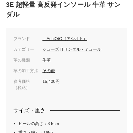
3E 超軽量 高反発インソール 牛革 サン
ダル
ブランド
…AshiOtO（アシオト）
カテゴリー
シューズ
サンダル・ミュール
革の種類
牛革
革の加工方法
その他
参考価格
15,400円
（税込）
サイズ・重さ
ヒールの高さ：3.5cm
重さ（約）：165g