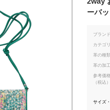
2wa
ーバッ
ブラン
カテゴ
革の種
革の加
参考価
（税込
サイズ