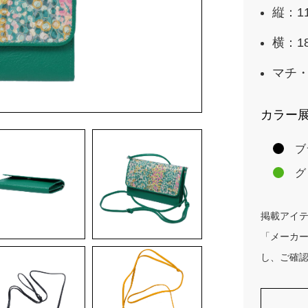
縦：11
横：1
マチ・
カラー
ブ
グ
掲載アイ
「メーカ
し、ご確