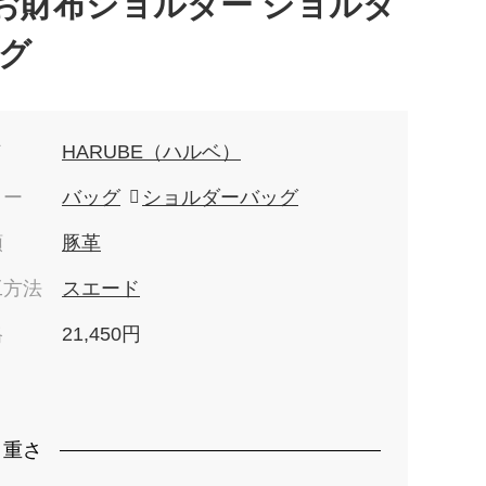
y お財布ショルダー ショルダ
グ
ド
HARUBE（ハルベ）
リー
バッグ
ショルダーバッグ
類
豚革
工方法
スエード
格
21,450円
）
・重さ