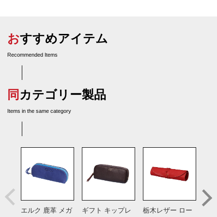
おすすめアイテム
Recommended Items
同カテゴリー製品
Items in the same category
エルク 鹿革 メガ
ギフト キップレ
栃木レザー ロー
ソフ