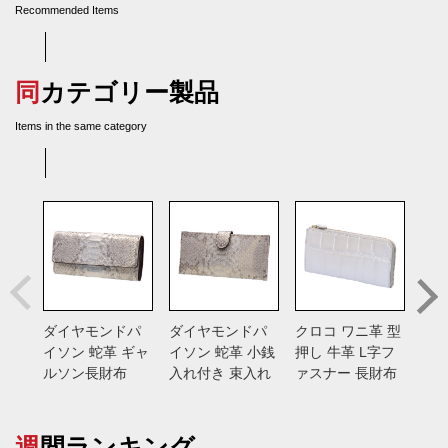
Recommended Items
同カテゴリー製品
Items in the same category
ダイヤモンドパ
ダイヤモンドパ
クロコ ワニ革 型
甲州
イソン 蛇革 ギャ
イソン 蛇革 小銭
押し 牛革 L字フ
鹿革
ルソン長財布
入れ付き 束入れ
ァスナー 長財布
ァ
週間ランキング