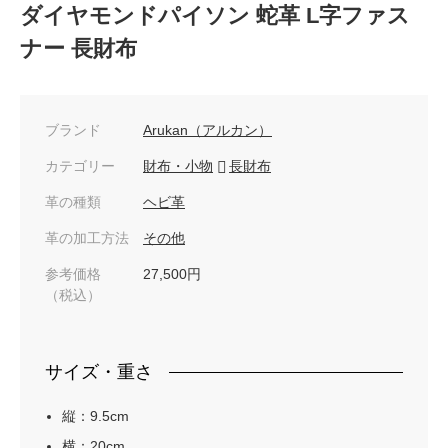
ダイヤモンドパイソン 蛇革 L字ファス
ナー 長財布
ブランド
Arukan（アルカン）
カテゴリー
財布・小物
長財布
革の種類
ヘビ革
革の加工方法
その他
参考価格
27,500円
（税込）
サイズ・重さ
縦：9.5cm
横：20cm