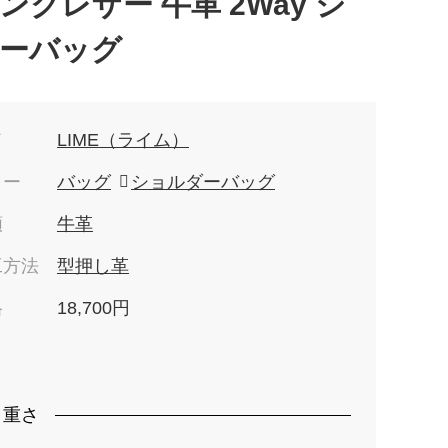
ンクレザー 牛革 2Way シ
ーバッグ
ド
LIME（ライム）
リー
バッグ
ショルダーバッグ
類
牛革
工方法
型押し革
格
18,700円
）
・重さ