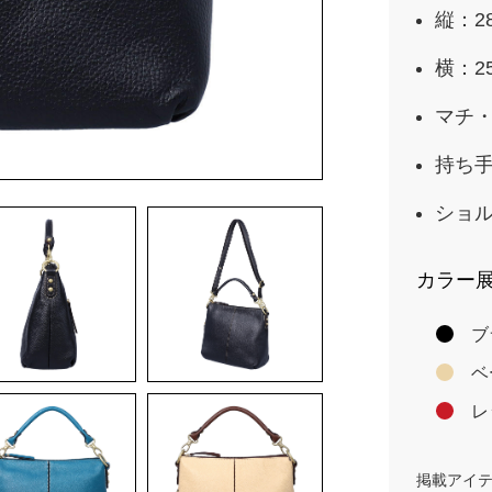
縦：2
横：2
マチ・
持ち手
ショル
カラー
ブ
ベ
レ
掲載アイ