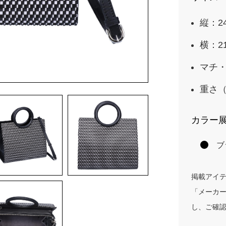
縦：24
横：21
マチ・
重さ（
カラー
ブ
掲載アイ
「メーカ
し、ご確