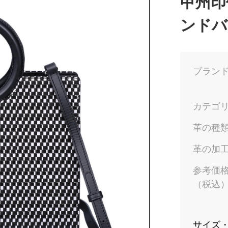
甲州印
ンドバ
ブラン
カテゴ
革の種
革の加
参考価
（税込
サイズ