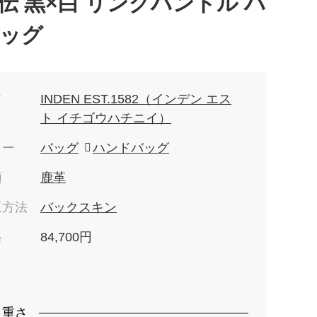
伝 黒×白 リングハンドル ハ
ッグ
ド
INDEN EST.1582（インデン エス
ト イチゴウハチニイ）
リー
バッグ
ハンドバッグ
類
鹿革
工方法
バックスキン
格
84,700円
）
・重さ