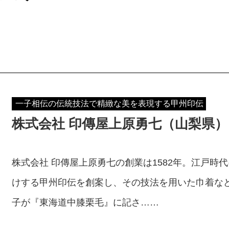
一子相伝の伝統技法で精緻な美を表現する甲州印伝
株式会社 印傳屋上原勇七（山梨県）
株式会社 印傳屋上原勇七の創業は1582年。江戸時
けする甲州印伝を創案し、その技法を用いた巾着な
子が『東海道中膝栗毛』に記さ……