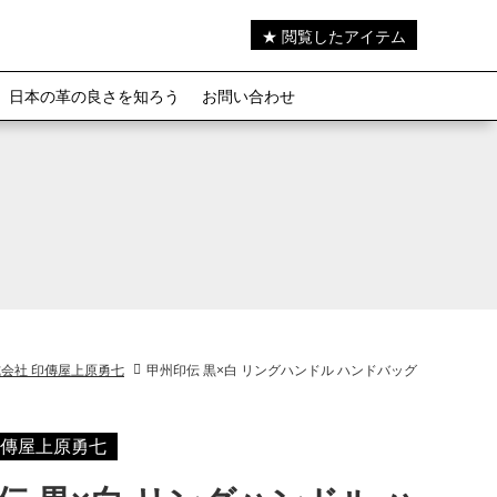
★ 閲覧したアイテム
日本の革の良さを知ろう
お問い合わせ
会社 印傳屋上原勇七
甲州印伝 黒×白 リングハンドル ハンドバッグ
印傳屋上原勇七