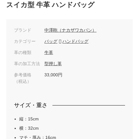
スイカ型 牛革 ハンドバッグ
ブランド
中澤鞄（ナカザワカバン）
カテゴリー
バッグ
ハンドバッグ
革の種類
牛革
革の加工方法
型押し革
参考価格
33,000円
（税込）
サイズ・重さ
縦：15cm
横：32cm
マチ・厚み：16cm