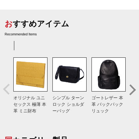
おすすめアイテム
Recommended Items
オリジナル ユニ
シンプル ターン
ゴートレザー 本
総手
セックス 極薄 本
ロック ショルダ
革 バックパック
バン
革 ミニ財布
ーバッグ
リュック
入れ
ス