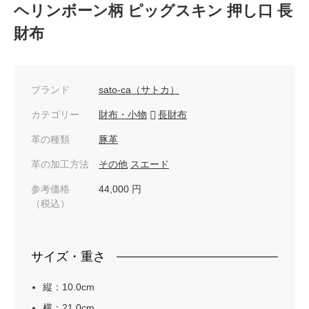
ヘリンボーン柄 ピッグスキン 押し口 長
財布
ブランド
sato-ca（サトカ）
カテゴリー
財布・小物
長財布
革の種類
豚革
革の加工方法
その他
スエード
参考価格
44,000 円
（税込）
サイズ・重さ
縦：10.0cm
横：21.0cm