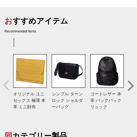
おすすめアイテム
Recommended Items
オリジナル ユニ
シンプル ターン
ゴートレザー 本
総手
セックス 極薄 本
ロック ショルダ
革 バックパック
バン
革 ミニ財布
ーバッグ
リュック
入れ
ス
同カテゴリー製品