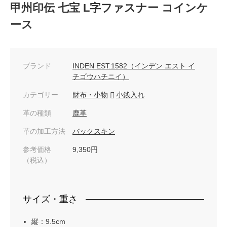
甲州印伝 七宝 L字ファスナー コインケ
ース
ブランド
INDEN EST.1582（インデン エスト イ
チゴウハチニイ）
カテゴリー
財布・小物
小銭入れ
革の種類
鹿革
革の加工方法
バックスキン
参考価格
9,350円
（税込）
サイズ・重さ
縦：9.5cm