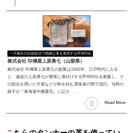
一子相伝の伝統技法で精緻な美を表現する甲州印伝
株式会社 印傳屋上原勇七（山梨県）
株式会社 印傳屋上原勇七の創業は1582年。江戸時代に入る
と、遠祖の上原勇七が鹿革に漆付けする甲州印伝を創案し、そ
の技法を用いた巾着などが粋を好む洒落者の間で流行。当時の
様子が『東海道中膝栗毛』に記さ……
Read More
こちらのタンナーの革を使ってい