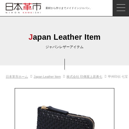
素材から作りまでメイドインジャパン。
ジャパンレザーアイテム
日本の革
Japan Leather Item
日本革市情報
ジャパンレザーアイテム
日本のタンナー
日本の皮革製品メーカー
日本革市ホーム
Japan Leather Item
株式会社 印傳屋上原勇七
甲州印伝 七宝
革市通信
日本の革の良さを知ろう
お問い合わせ
閲覧したアイテム