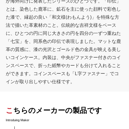
が海外向けに発表したシリーズのひとつです。「印伝」
とは、染色した鹿革に、鉱石を主に使った顔料で彩色し
た漆で、縁起の良い「和文様(わもんよう)」を特殊な方
法で描いた革素材のこと。伝統的な吉祥文様をベース
に、ひとつの円に同じ大きさの円を四分の一ずつ重ねた
「七宝」を、同系色の印伝で表現しました。マットな鹿
革の質感に、漆の光沢とゴールド色の金具が映える美し
いコインケース。内装は、中央がファスナー付きのコイ
ンスペースで、折った紙幣やカードも分けて入れること
ができます。コインスペースも「L字ファスナー」でコ
インが取り出しやすい仕様です。
こちらのメーカーの製品です
Introduing Maker