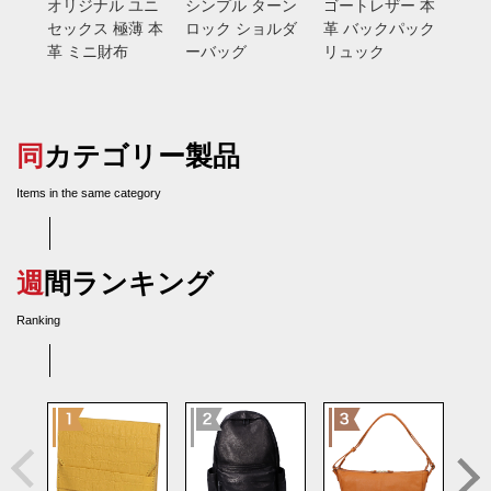
オリジナル ユニ
シンプル ターン
ゴートレザー 本
総手
セックス 極薄 本
ロック ショルダ
革 バックパック
バン
革 ミニ財布
ーバッグ
リュック
入れ
ス
同カテゴリー製品
Items in the same category
週間ランキング
Ranking