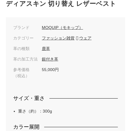
ディアスキン 切り替え レザーベスト
ブランド
MOQUIP（モキップ）
カテゴリー
ファッション雑貨
ウェア
革の種類
鹿革
革の加工方法
銀付き革
参考価格
55,000円
（税込）
サイズ・重さ
重さ（約）：300g
カラー展開