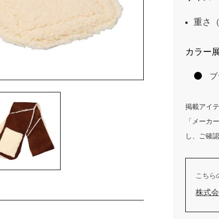
重さ（
カラー
ブ
掲載アイ
「メーカ
し、ご確
こちら
株式会