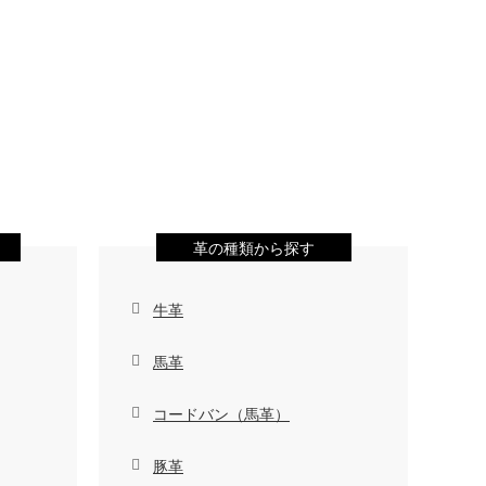
革の種類から探す
牛革
馬革
コードバン（馬革）
豚革