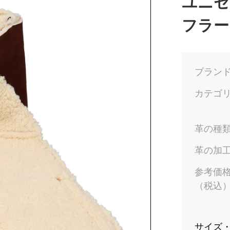
ユニセ
フラー
ブラン
カテゴ
革の種
革の加
参考価
（税込
サイズ