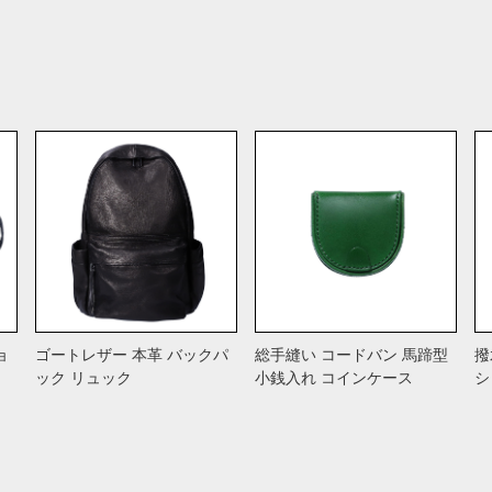
ョ
ゴートレザー 本革 バックパ
総手縫い コードバン 馬蹄型
撥
ック リュック
小銭入れ コインケース
シ