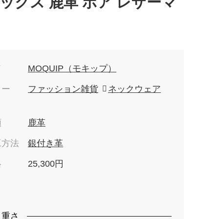
ックス 鹿革 ボア レザーマ
ド
MOQUIP（モキップ）
リー
ファッション雑貨
ネックウェア
類
鹿革
工方法
銀付き革
格
25,300円
）
・重さ