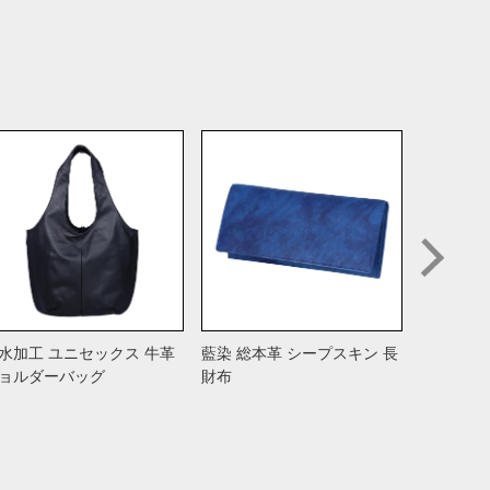
水加工 ユニセックス 牛革
藍染 総本革 シープスキン 長
姫路産レ
ョルダーバッグ
財布
し ヌメ革