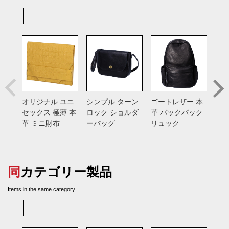
オリジナル ユニ
シンプル ターン
ゴートレザー 本
総手
セックス 極薄 本
ロック ショルダ
革 バックパック
バン
革 ミニ財布
ーバッグ
リュック
入れ
ス
同カテゴリー製品
Items in the same category