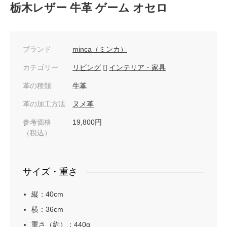
栃木レザー 牛革 ゲーム オセロ
ブランド
minca（ミンカ）
カテゴリー
リビング
インテリア・家具
革の種類
牛革
革の加工方法
ヌメ革
参考価格
19,800円
（税込）
サイズ・重さ
縦：40cm
横：36cm
重さ（約）：440g