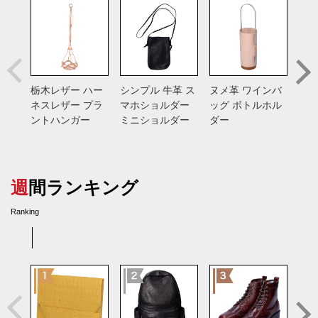
栃木レザー ハー
シンプル 牛革 ス
ヌメ革 ワインバ
巾着
ネスレザー プラ
マホショルダー
ッグ ボトルホル
ッシ
ントハンガー
ミニショルダー
ダー
ッ
週間ランキング
Ranking