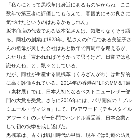
「私らにとって黒桟革は身近にあるものやからね。ここ
数年で第三者に評価してもらえて、客観的にその良さに
気づけたというのはあるかもしれん」
坂本商店の代表である坂本弘さんは、気取りなくそう語
る。同社の創業は1923年。弘さんの伴侶である美記子さ
んの祖母が興した会社はあと数年で百周年を迎えるが、
ふたりは「言われればそうかって思うけど、日常では意
識せんね」と、飄々としている。
だが、同社が生産する黒桟革（くろざんがわ）は世界的
に高く評価されている。2014年の香港APLFのMM＆T展
（素材展）では、日本人初となるベストニューレザー部
門の大賞を受賞。さらに2016年には、パリ開催の「プル
ミエール・ヴィジョ」にて、PVアワード（テキスタイル
アワード）のレザー部門でハンドル賞受賞。日本企業と
して初の快挙を成し遂げた。
黒桟革は、古くは戦国時代の甲冑、現在では剣道の防具