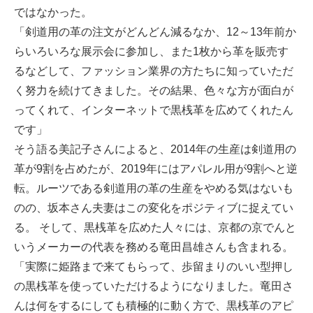
ではなかった。
「剣道用の革の注文がどんどん減るなか、12～13年前か
らいろいろな展示会に参加し、また1枚から革を販売す
るなどして、ファッション業界の方たちに知っていただ
く努力を続けてきました。その結果、色々な方が面白が
ってくれて、インターネットで黒桟革を広めてくれたん
です」
そう語る美記子さんによると、2014年の生産は剣道用の
革が9割を占めたが、2019年にはアパレル用が9割へと逆
転。ルーツである剣道用の革の生産をやめる気はないも
のの、坂本さん夫妻はこの変化をポジティブに捉えてい
る。 そして、黒桟革を広めた人々には、京都の京でんと
いうメーカーの代表を務める竜田昌雄さんも含まれる。
「実際に姫路まで来てもらって、歩留まりのいい型押し
の黒桟革を使っていただけるようになりました。竜田さ
んは何をするにしても積極的に動く方で、黒桟革のアピ