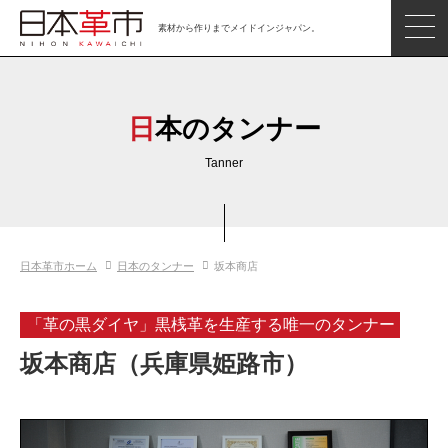
素材から作りまでメイドインジャパン。
ジャパンレザーアイテム
日本の革
日本のタンナー
日本革市情報
Tanner
日本のタンナー
日本の皮革製品メーカー
日本革市ホーム
日本のタンナー
坂本商店
革市通信
日本の革の良さを知ろう
「革の黒ダイヤ」黒桟革を生産する唯一のタンナー
お問い合わせ
坂本商店（兵庫県姫路市）
閲覧したアイテム