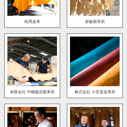
松岡皮革
新敏製革所
有限会社 中嶋義浩製革所
株式会社 小笠原染革所