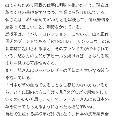
出てあらためて両親の仕事に興味を抱いたそう。現在は
革づくりの基礎を学びつつ、営業にも取り組んでいる。
弘さんは「若い感覚でSNSなどを駆使して、情報発信を
頑張ってほしい」と、期待をかけている。
黒桟革は、「パリ・コレクション」において、山地正倫
周氏のブランドである「RYNSHU」（リンシュウ）の衣
装素材に起用されるほど、そのブランド力が評価されて
いる。悠さんの世代がアピールを続ければ、さらなる広
まりを見せる可能性もある。
また、弘さんはジャパンレザーの周知にも大いなる関心
を抱いている。
「日本が革の産地であることをご存じのない方もいるか
ら、とくに国内の方に向けてJLPタグなどで周知をして
いくのがいいと思う。そして、メーカーさんにも日本の
革を使ってもらえるようになったら理想的やね」
自社で生産する黒桟革だけではなく、日本の皮革業界全