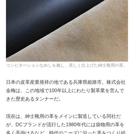
コンビネーションなめしを施し、美しく仕上げた紳士靴用の革。
日本の皮革産業発祥の地である兵庫県姫路市。株式会社
金梅は、この地域で100年以上にわたり製革業を営んで
きた歴史あるタンナーだ。
現在は、紳士靴用の革をメインに製造している同社だ
が、DCブランドが流行した1980年代には袋物用の革を
多く手掛けるなど、時代のニーズに沿った革をつくり続