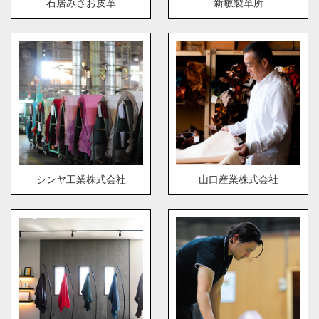
石居みさお皮革
新敏製革所
シンヤ工業株式会社
山口産業株式会社