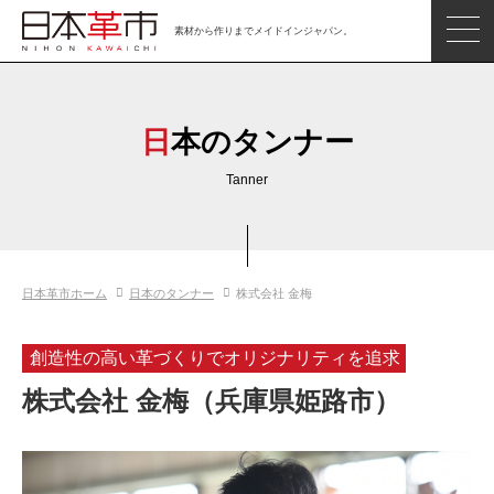
素材から作りまでメイドインジャパン。
ジャパンレザーアイテム
日本の革
日本のタンナー
日本革市情報
Tanner
日本のタンナー
日本の皮革製品メーカー
日本革市ホーム
日本のタンナー
株式会社 金梅
革市通信
日本の革の良さを知ろう
創造性の高い革づくりでオリジナリティを追求
お問い合わせ
株式会社 金梅（兵庫県姫路市）
閲覧したアイテム